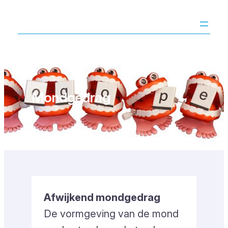
Ga
naar
de
inhoud
Mondgedrag
Afwijkend mondgedrag
De vormgeving van de mond